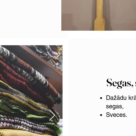
Segas, 
Dažādu krā
segas,
Sveces.