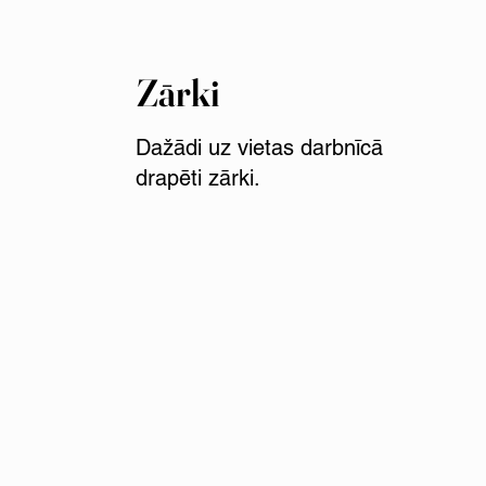
Zārki​
Dažādi uz vietas darbnīcā
drapēti zārki.