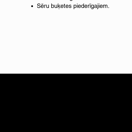
Sēru buķetes piederīgajiem.