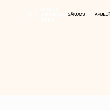
SĀKUMS
APBEDĪ
Apbedīšan
piederumi