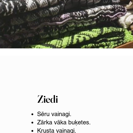
Ziedi
Sēru vainagi.
Zārka vāka buķetes.
Krusta vainagi.