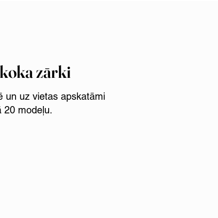
 koka zārki
ē un uz vietas apskatāmi
ā 20 modeļu.