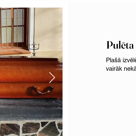
Pulēta
Plašā izvēl
vairāk nek